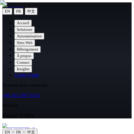
·
·
EN
FR
中文
Accueil
Solutions
Automatisation
Sites Web
Hébergement
À propos
Contact
Insights
Centre d'aide
Scannez pour connecter
+86 183 2907 6163
WeChat
Kreaticx © 2026
·
·
EN
FR
中文